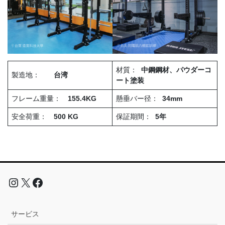
材質：
中鋼鋼材、
パウダーコ
製造地：
台湾
ート塗装
フレーム重量：
155.4KG
懸垂バー径：
34mm
安全荷重：
500 KG
保証期間：
5年
サービス