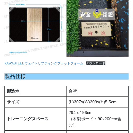
KAWASTEEL ウェイトリフティングプラットフォーム
ダウンロード
製品仕様
製造地
台湾
サイズ
(L)307x(W)209x(H)5.5cm
294ｘ196cm
トレーニングスペース
（木製ボード：90x200cm含
む）